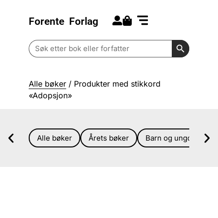
Forente
Forlag
Search for:
Kommende bøker
Barn og ungdom
Search Butt
Search
for:
Alle bøker
/ Produkter med stikkord
«Adopsjon»
Alle bøker
Årets bøker
Barn og ungdom