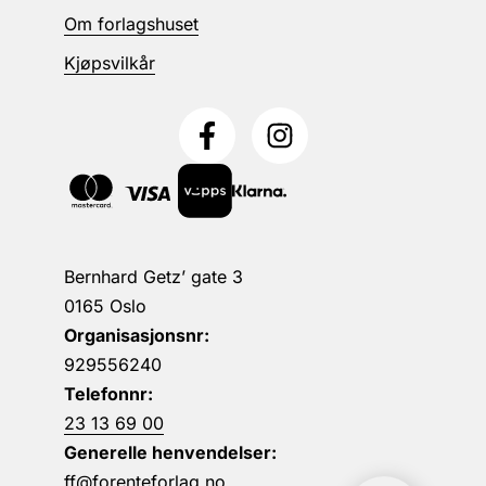
Om forlagshuset
Kjøpsvilkår
Bernhard Getz’ gate 3
0165 Oslo
Organisasjonsnr:
929556240
Telefonnr:
23 13 69 00
Generelle henvendelser:
ff@forenteforlag.no