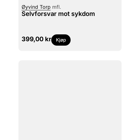
Øyvind Torp
mfl.
Selvforsvar mot sykdom
399,00
kr
Kjøp