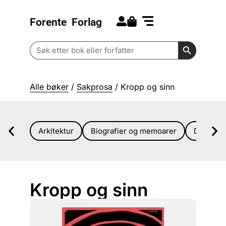
Forente
Forlag
Search for:
Kommende bøker
Barn og ungdom
Search Butt
Search
for:
Alle bøker
/
Sakprosa
/ Kropp og sinn
Arkitektur
Biografier og memoarer
Diverse
Kropp og sinn