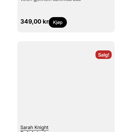
349,00
kr
Kjøp
Salg!
Sarah Knight