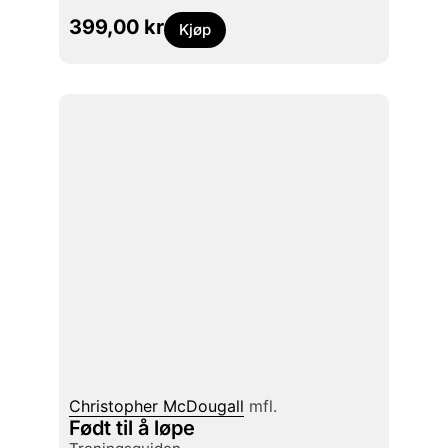
399,00
kr
Kjøp
Christopher McDougall
mfl.
Født til å løpe