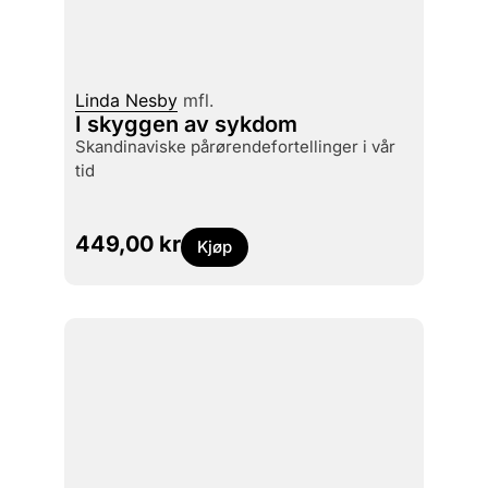
Linda Nesby
mfl.
I skyggen av sykdom
skandinaviske pårørendefortellinger i vår
tid
449,00
kr
Kjøp