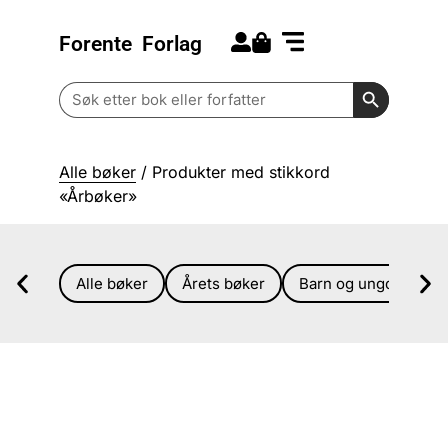
Forente
Forlag
Search for:
Kommende bøker
Barn og ungdom
Search Butt
Search
for:
Alle bøker
/ Produkter med stikkord
«Årbøker»
Alle bøker
Årets bøker
Barn og ungdom