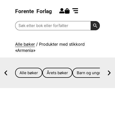
Forente
Forlag
Search for:
Kommende bøker
Barn og ungdom
Search Butt
Search
for:
Alle bøker
/ Produkter med stikkord
«Armenia»
Alle bøker
Årets bøker
Barn og ungdom