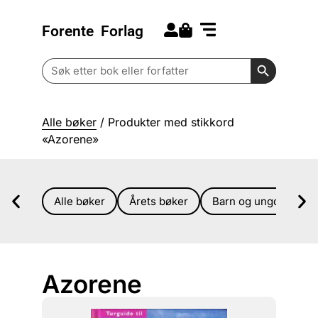
Forente
Forlag
Search for:
Kommende bøker
Barn og ungdom
Search Butt
Search
for:
Alle bøker
/ Produkter med stikkord
«Azorene»
Alle bøker
Årets bøker
Barn og ungdom
Azorene