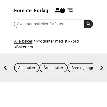
Forente
Forlag
Search for:
Kommende bøker
Barn og ungdom
Search Butt
Search
for:
Alle bøker
/ Produkter med stikkord
«Bakerier»
Alle bøker
Årets bøker
Barn og ungdom