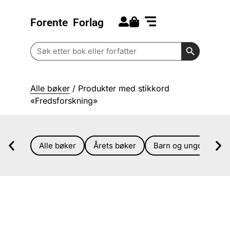
Forente
Forlag
Search for:
Kommende bøker
Barn og ungdom
Search Butt
Search
for:
Alle bøker
/ Produkter med stikkord
«Fredsforskning»
Alle bøker
Årets bøker
Barn og ungdom