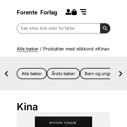
Forente
Forlag
Search for:
Kommende bøker
Barn og ungdom
Search Butt
Search
for:
Alle bøker
/ Produkter med stikkord «Kina»
Alle bøker
Årets bøker
Barn og ungdom
Kina