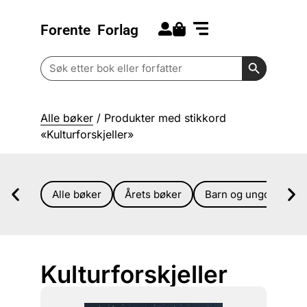
Forente
Forlag
Search for:
Kommende bøker
Barn og ungdom
Search Butt
Search
for:
Alle bøker
/ Produkter med stikkord
«Kulturforskjeller»
Alle bøker
Årets bøker
Barn og ungdom
Kulturforskjeller