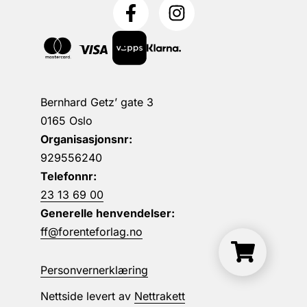
Bernhard Getz’ gate 3
0165 Oslo
Organisasjonsnr:
929556240
Telefonnr:
23 13 69 00
Generelle henvendelser:
ff@forenteforlag.no
Personvernerklæring
Nettside levert av
Nettrakett