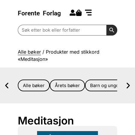
Forente
Forlag
Search for:
Kommende bøker
Barn og ungdom
Search Butt
Search
for:
Alle bøker
/ Produkter med stikkord
«Meditasjon»
Alle bøker
Årets bøker
Barn og ungdom
Meditasjon