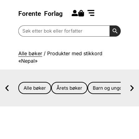
Forente
Forlag
Search for:
Kommende bøker
Barn og ungdom
Search Butt
Search
for:
Alle bøker
/ Produkter med stikkord
«Nepal»
Alle bøker
Årets bøker
Barn og ungdom