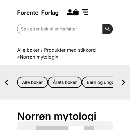
Forente
Forlag
Search for:
Kommende bøker
Barn og ungdom
Search Butt
Search
for:
Alle bøker
/ Produkter med stikkord
«Norrøn mytologi»
Alle bøker
Årets bøker
Barn og ungdom
Norrøn mytologi