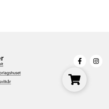
r
lt
orlagshuset
vilkår