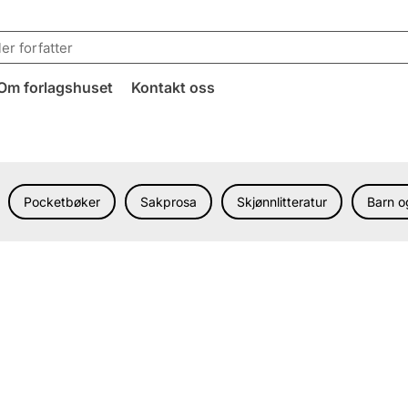
Om forlagshuset
Kontakt oss
Pocketbøker
Sakprosa
Skjønnlitteratur
Barn 