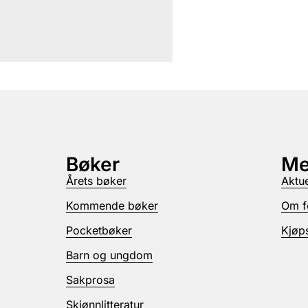
Bøker
Me
Årets bøker
Aktue
Kommende bøker
Om f
Pocketbøker
Kjøps
Barn og ungdom
Sakprosa
Skjønnlitteratur