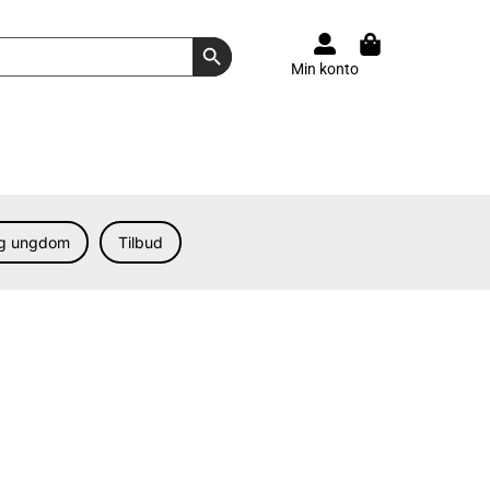
Search Button
Min konto
og ungdom
Tilbud