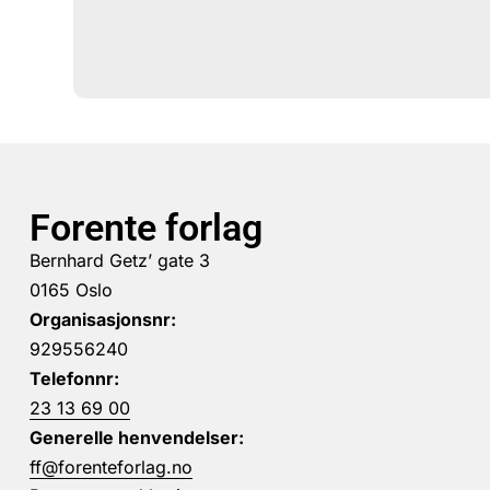
Forente forlag
Bernhard Getz’ gate 3
0165 Oslo
Organisasjonsnr:
929556240
Telefonnr:
23 13 69 00
Generelle henvendelser:
ff@forenteforlag.no