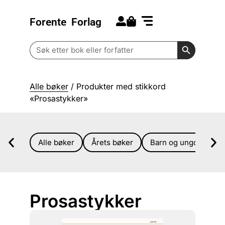
Forente
Forlag
Search for:
Kommende bøker
Barn og ungdom
Search Butt
Search
for:
Alle bøker
/ Produkter med stikkord
«Prosastykker»
Alle bøker
Årets bøker
Barn og ungdom
Prosastykker