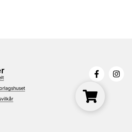
r
lt
orlagshuset
vilkår