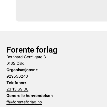
Forente forlag
Bernhard Getz’ gate 3
0165 Oslo
Organisasjonsnr:
929556240
Telefonnr:
23 13 69 00
Generelle henvendelser:
ff@forenteforlag.no