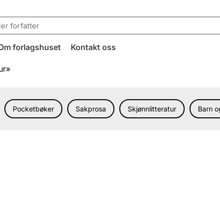
Om forlagshuset
Kontakt oss
ur»
Pocketbøker
Sakprosa
Skjønnlitteratur
Barn 