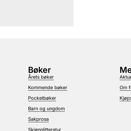
Bøker
Me
Årets bøker
Aktue
Kommende bøker
Om f
Pocketbøker
Kjøps
Barn og ungdom
Sakprosa
Skjønnlitteratur