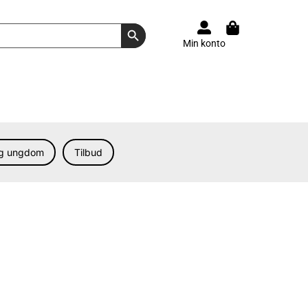
Search Button
Min konto
og ungdom
Tilbud