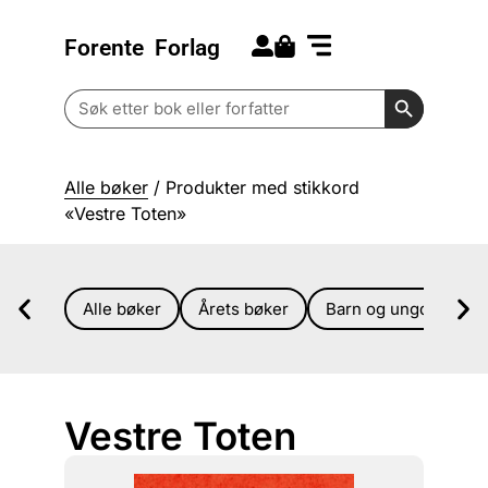
Forente
Forlag
Search for:
Kommende bøker
Barn og ungdom
Search Butt
Search
for:
Alle bøker
/ Produkter med stikkord
«Vestre Toten»
Alle bøker
Årets bøker
Barn og ungdom
Vestre Toten