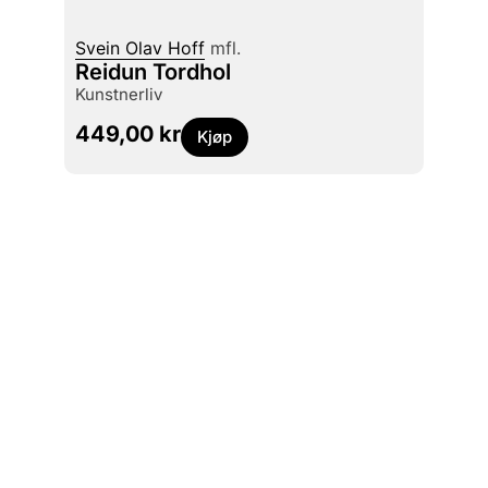
Svein Olav Hoff
mfl.
Morte
Reidun Tordhol
Våre
kunstnerliv
tortur
449,00
kr
399
Kjøp