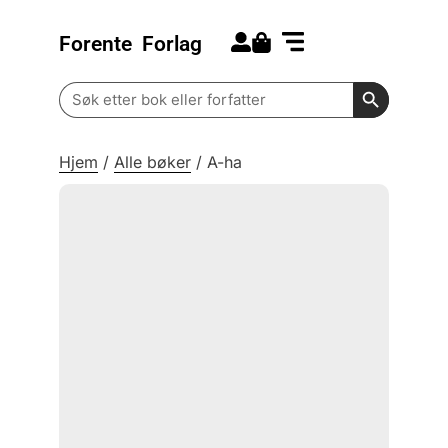
Forente
Forlag
Search for:
Kommende bøker
Barn og ungdom
Search Butt
Search
for:
Hjem
/
Alle bøker
/
A-ha