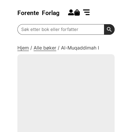
Forente
Forlag
Search for:
Kommende bøker
Barn og ungdom
Search Butt
Search
for:
Hjem
/
Alle bøker
/
Al-Muqaddimah I