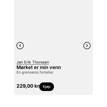
Jan Erik Thoresen
Oskar
Mørket er min venn
Jøden
en grenselos forteller
gjenn
229,00
kr
599
Kjøp