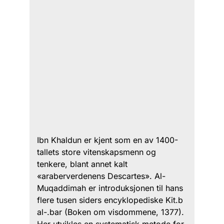
Ibn Khaldun er kjent som en av 1400-
tallets store vitenskapsmenn og
tenkere, blant annet kalt
«araberverdenens Descartes». Al-
Muqaddimah er introduksjonen til hans
flere tusen siders encyklopediske Kit.b
al-.bar (Boken om visdommene, 1377).
Her utvikles en systematisk metode for