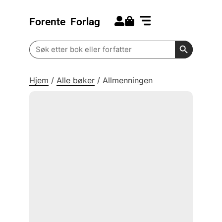
Forente
Forlag
Search for:
Kommende bøker
Barn og ungdom
Search Butt
Search
for:
Hjem
/
Alle bøker
/
Allmenningen