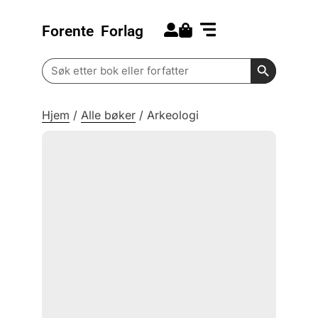
Forente
Forlag
Search for:
Kommende bøker
Barn og ungdom
Search Butt
Search
for:
Hjem
/
Alle bøker
/
Arkeologi