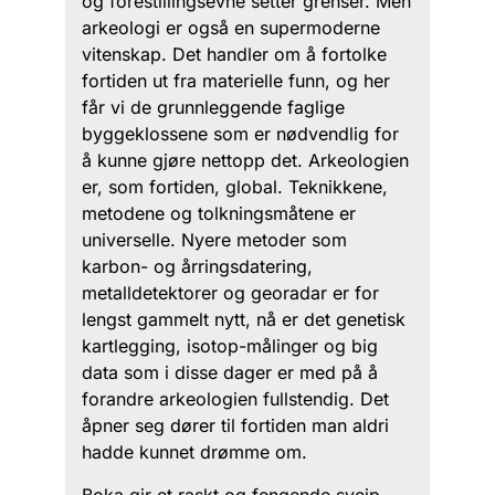
og forestillingsevne setter grenser. Men
arkeologi er også en supermoderne
vitenskap. Det handler om å fortolke
fortiden ut fra materielle funn, og her
får vi de grunnleggende faglige
byggeklossene som er nødvendlig for
å kunne gjøre nettopp det. Arkeologien
er, som fortiden, global. Teknikkene,
metodene og tolkningsmåtene er
universelle. Nyere metoder som
karbon- og årringsdatering,
metalldetektorer og georadar er for
lengst gammelt nytt, nå er det genetisk
kartlegging, isotop-målinger og big
data som i disse dager er med på å
forandre arkeologien fullstendig. Det
åpner seg dører til fortiden man aldri
hadde kunnet drømme om.
Boka gir et raskt og fengende sveip