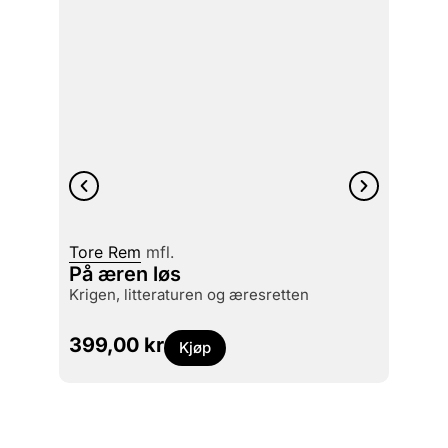
Nora 
Tore Rem
mfl.
The l
På æren løs
the a
krigen, litteraturen og æresretten
Marti
299
399,00
kr
Kjøp