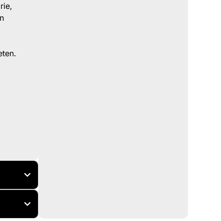
rie,
en
eten.