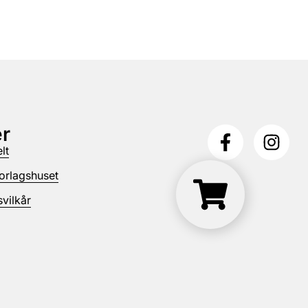
r
lt
orlagshuset
vilkår