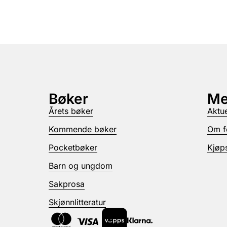
Bøker
Me
Årets bøker
Aktue
Kommende bøker
Om f
Pocketbøker
Kjøps
Barn og ungdom
Sakprosa
Skjønnlitteratur