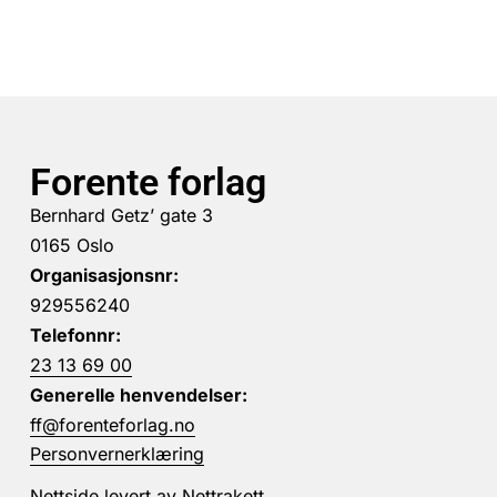
Forente forlag
Bernhard Getz’ gate 3
0165 Oslo
Organisasjonsnr:
929556240
Telefonnr:
23 13 69 00
Generelle henvendelser:
ff@forenteforlag.no
Personvernerklæring
Nettside levert av
Nettrakett