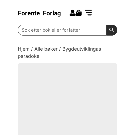
Forente
Forlag
Search for:
Kommende bøker
Barn og ungdom
Search Butt
Search
for:
Hjem
/
Alle bøker
/
Bygdeutviklingas
paradoks