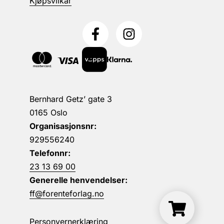
Kjøpsvilkår
Bernhard Getz’ gate 3
0165 Oslo
Organisasjonsnr:
929556240
Telefonnr:
23 13 69 00
Generelle henvendelser:
ff@forenteforlag.no
Personvernerklæring