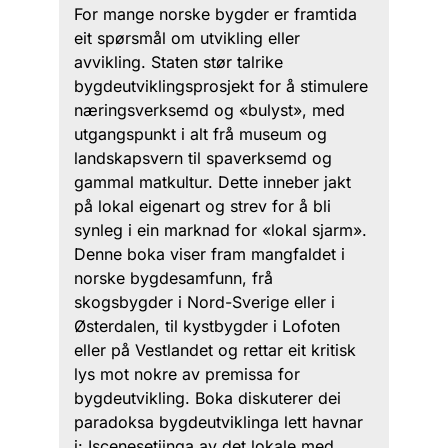
For mange norske bygder er framtida
eit spørsmål om utvikling eller
avvikling. Staten stør talrike
bygdeutviklingsprosjekt for å stimulere
næringsverksemd og «bulyst», med
utgangspunkt i alt frå museum og
landskapsvern til spaverksemd og
gammal matkultur. Dette inneber jakt
på lokal eigenart og strev for å bli
synleg i ein marknad for «lokal sjarm».
Denne boka viser fram mangfaldet i
norske bygdesamfunn, frå
skogsbygder i Nord-Sverige eller i
Østerdalen, til kystbygder i Lofoten
eller på Vestlandet og rettar eit kritisk
lys mot nokre av premissa for
bygdeutvikling. Boka diskuterer dei
paradoksa bygdeutviklinga lett havnar
i: Iscenesetjinga av det lokale med