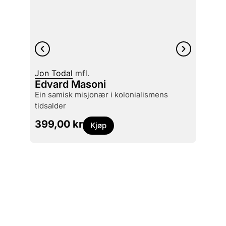
Jon Todal
mfl.
Morte
Edvard Masoni
Our 
ein samisk misjonær i kolonialismens
torture survivors : we who would be
tidsalder
silenc
399,00
kr
399
Kjøp