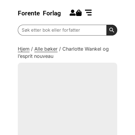
Forente
Forlag
Search for:
Kommende bøker
Barn og ungdom
Search Butt
Search
for:
Hjem
/
Alle bøker
/
Charlotte Wankel og
l’esprit nouveau