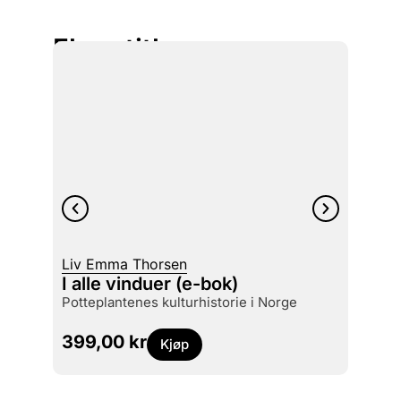
Flere titler
Liv Emma Thorsen
Giulia
I alle vinduer (e-bok)
Rovd
potteplantenes kulturhistorie i Norge
349
399,00
kr
Kjøp