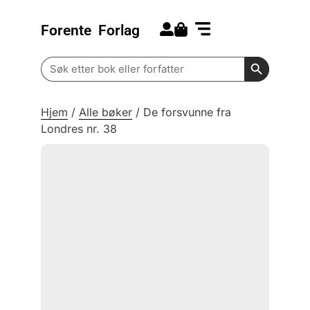
Forente
Forlag
Search for:
Kommende bøker
Barn og ungdom
Search Butt
Search
for:
Hjem
/
Alle bøker
/
De forsvunne fra
Londres nr. 38