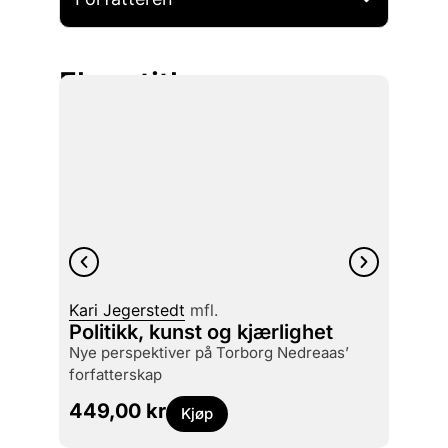
Flere titler
Kari Jegerstedt
mfl.
Politikk, kunst og kjærlighet
Kaj S
nye perspektiver på Torborg Nedreaas’
Baza
forfatterskap
169,
449,00
kr
Kjøp