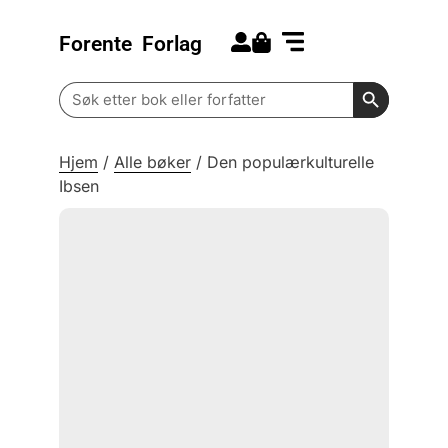
Forente
Forlag
Search for:
Kommende bøker
Barn og ungdom
Search Butt
Search
for:
Hjem
/
Alle bøker
/
Den populærkulturelle
Ibsen