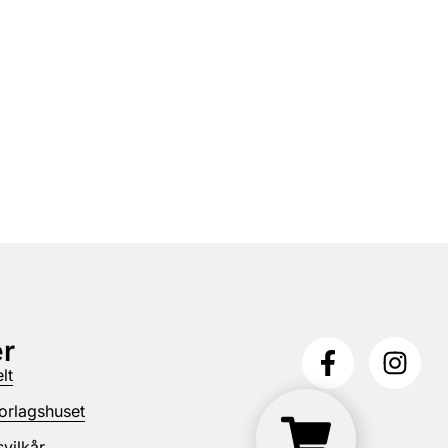
r
lt
orlagshuset
vilkår