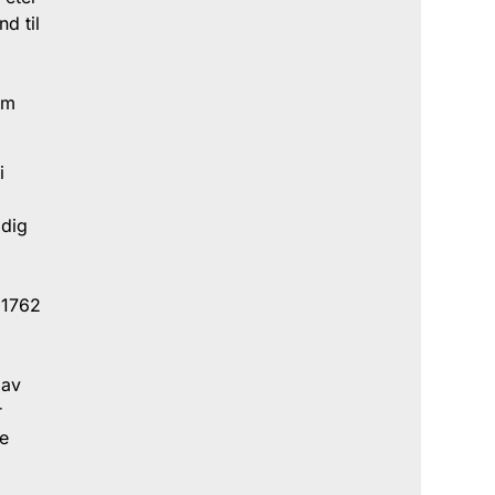
d til
om
i
idig
 1762
 av
r
ke