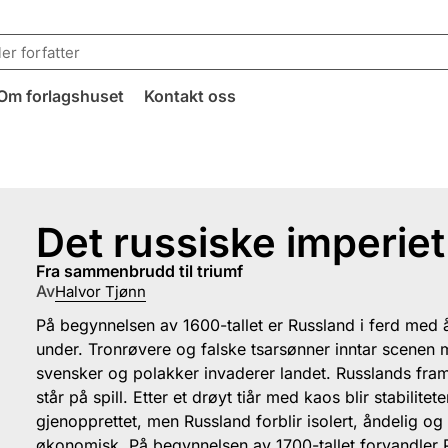
Om forlagshuset
Kontakt oss
Det russiske imperiet
fra sammenbrudd til triumf
Av
Halvor Tjønn
På begynnelsen av 1600-tallet er Russland i ferd med 
under. Tronrøvere og falske tsarsønner inntar scenen
svensker og polakker invaderer landet. Russlands fram
står på spill. Etter et drøyt tiår med kaos blir stabilitet
gjenopprettet, men Russland forblir isolert, åndelig og
økonomisk. På begynnelsen av 1700-tallet forvandler 