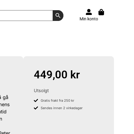
Search Button
Min konto
449,00
kr
Utsolgt
å gå
Gratis frakt fra 250 kr
 mens
Sendes innen 2 virkedager
tid
en
Peter