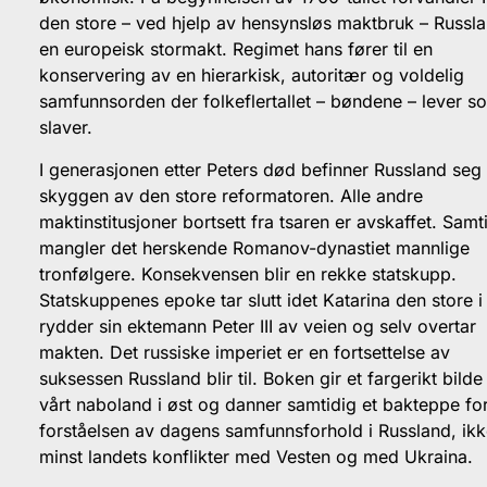
den store – ved hjelp av hensynsløs maktbruk – Russlan
en europeisk stormakt. Regimet hans fører til en
konservering av en hierarkisk, autoritær og voldelig
samfunnsorden der folkeflertallet – bøndene – lever s
slaver.
I generasjonen etter Peters død befinner Russland seg 
skyggen av den store reformatoren. Alle andre
maktinstitusjoner bortsett fra tsaren er avskaffet. Samt
mangler det herskende Romanov-dynastiet mannlige
tronfølgere. Konsekvensen blir en rekke statskupp.
Statskuppenes epoke tar slutt idet Katarina den store i
rydder sin ektemann Peter III av veien og selv overtar
makten. Det russiske imperiet er en fortsettelse av
suksessen Russland blir til. Boken gir et fargerikt bilde
vårt naboland i øst og danner samtidig et bakteppe fo
forståelsen av dagens samfunnsforhold i Russland, ik
minst landets konflikter med Vesten og med Ukraina.