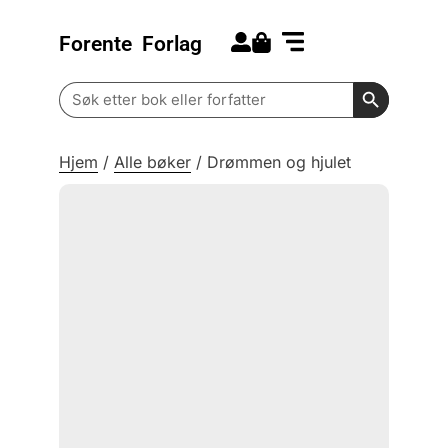
Forente
Forlag
Search for:
Kommende bøker
Barn og ungdom
Search Butt
Search
for:
Hjem
/
Alle bøker
/
Drømmen og hjulet