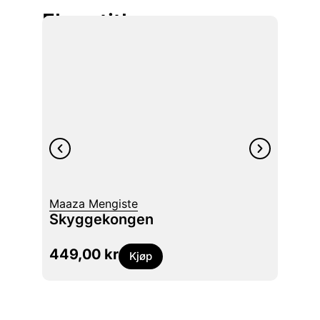
Flere titler
Maaza Mengiste
Joyce
Skyggekongen
Vi v
449,00
kr
249
Kjøp