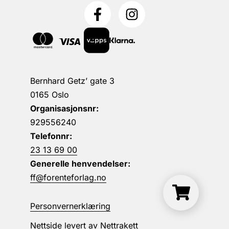
Bernhard Getz’ gate 3
0165 Oslo
Organisasjonsnr:
929556240
Telefonnr:
23 13 69 00
Generelle henvendelser:
ff@forenteforlag.no
Personvernerklæring
Nettside levert av
Nettrakett