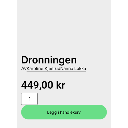
Dronningen
Av
Karoline Kjesrud
Nanna Løkka
449,00
kr
Legg i handlekurv