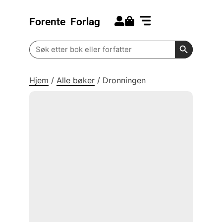
Forente
Forlag
Search for:
Kommende bøker
Barn og ungdom
Search Butt
Search
for:
Hjem
/
Alle bøker
/
Dronningen