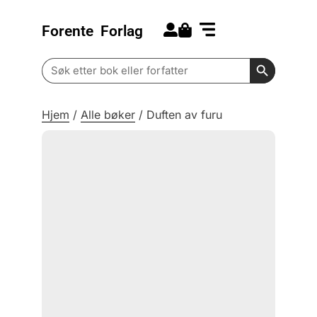
Forente
Forlag
Search for:
Kommende bøker
Barn og ungdom
Search Butt
Search
for:
Hjem
/
Alle bøker
/
Duften av furu