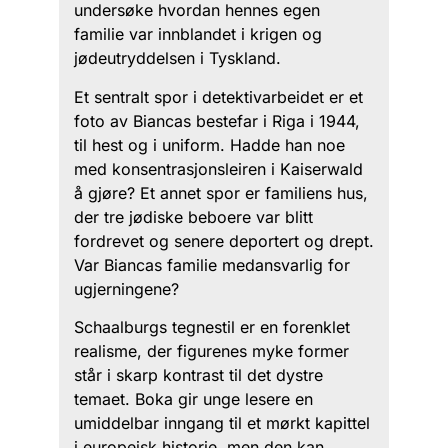
undersøke hvordan hennes egen
familie var innblandet i krigen og
jødeutryddelsen i Tyskland.
Et sentralt spor i detektivarbeidet er et
foto av Biancas bestefar i Riga i 1944,
til hest og i uniform. Hadde han noe
med konsentrasjonsleiren i Kaiserwald
å gjøre? Et annet spor er familiens hus,
der tre jødiske beboere var blitt
fordrevet og senere deportert og drept.
Var Biancas familie medansvarlig for
ugjerningene?
Schaalburgs tegnestil er en forenklet
realisme, der figurenes myke former
står i skarp kontrast til det dystre
temaet. Boka gir unge lesere en
umiddelbar inngang til et mørkt kapittel
i europeisk historie, men den kan