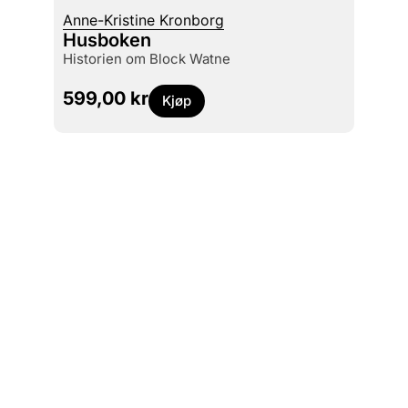
Anne-Kristine Kronborg
Alf va
Husboken
Det e
historien om Block Watne
en sa
599,00
kr
449
Kjøp