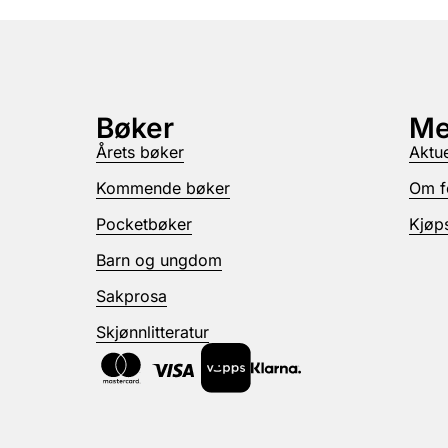
Bøker
Me
Årets bøker
Aktue
Kommende bøker
Om f
Pocketbøker
Kjøps
Barn og ungdom
Sakprosa
Skjønnlitteratur