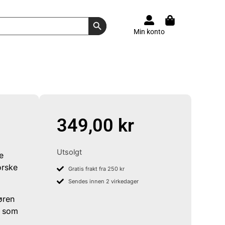
Search Button
Min konto
349,00
kr
Utsolgt
e
orske
Gratis frakt fra 250 kr
Sendes innen 2 virkedager
øren
e som