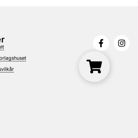
r
lt
orlagshuset
vilkår