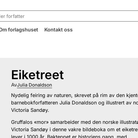
Om forlagshuset
Kontakt oss
Eiketreet
Av
Julia Donaldson
Nydelig feiring av naturen, skrevet på rim av den kjent
barnebokforfatteren Julia Donaldson og illustrert av n
Victoria Sandøy.
Gruffalos «mor» samarbeider med den norske illustrat
Victoria Sandøy i denne vakre bildeboka om et eiketr
lever i 1000 år. Bakteppet er historiens gang, med