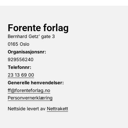
Forente forlag
Bernhard Getz’ gate 3
0165 Oslo
Organisasjonsnr:
929556240
Telefonnr:
23 13 69 00
Generelle henvendelser:
ff@forenteforlag.no
Personvernerklæring
Nettside levert av
Nettrakett