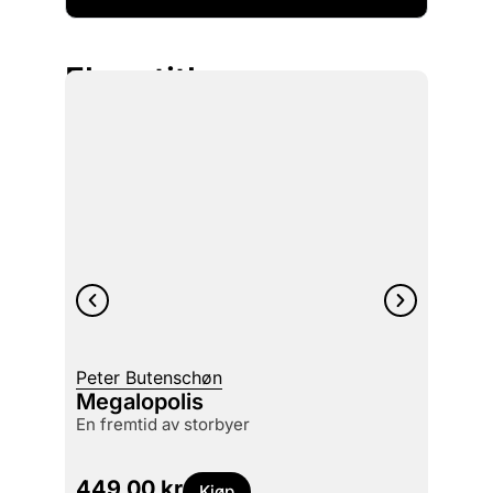
Flere titler
Peter Butenschøn
Johan
Megalopolis
Ixell
en fremtid av storbyer
399
449,00
kr
Kjøp