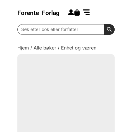
Forente
Forlag
Search for:
Kommende bøker
Barn og ungdom
Search Butt
Search
for:
Hjem
/
Alle bøker
/
Enhet og væren