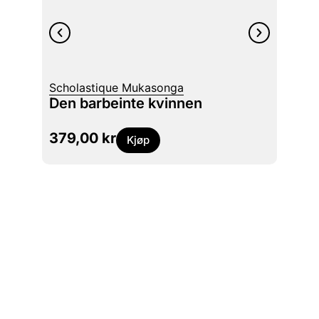
Scholastique Mukasonga
Robert
Den barbeinte kvinnen
Siste
379,00
kr
399
Kjøp