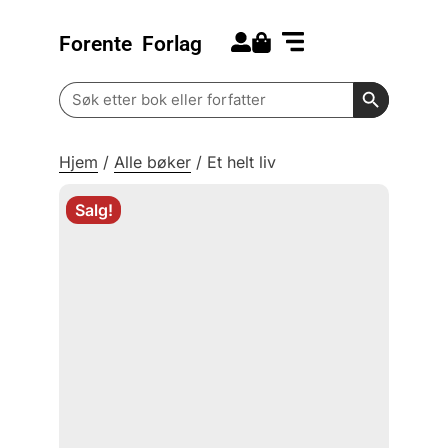
Forente
Forlag
Search for:
Kommende bøker
Barn og ungdom
Search Butt
Search
for:
Hjem
/
Alle bøker
/
Et helt liv
Salg!