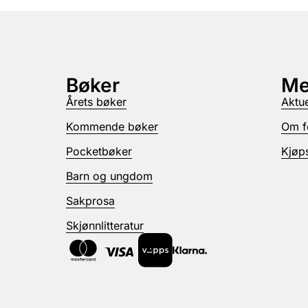
Bøker
Me
Årets bøker
Aktue
Kommende bøker
Om f
Pocketbøker
Kjøps
Barn og ungdom
Sakprosa
Skjønnlitteratur