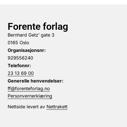
Forente forlag
Bernhard Getz’ gate 3
0165 Oslo
Organisasjonsnr:
929556240
Telefonnr:
23 13 69 00
Generelle henvendelser:
ff@forenteforlag.no
Personvernerklæring
Nettside levert av
Nettrakett