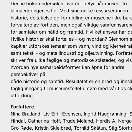
Denne boka undersøker hva det betyr når museer trer i
klimaendringenes tid. Med sine unike ressurser innen
historie, deltakelse og formidling er museene ikke bar
forvaltere av fortiden, men også viktige samfunnsaren
for samtaler om nåtid og framtid. Hvilket ansvar har d
Hvilke historier skal fortelles – og hvordan? Gjennom s
kapitler utforskes temaer som vann, vind og kjernekraf
samt tekstil- og metallindustri og oljeutvinning. Forfatt
skriver fra ulike faglige og metodiske ståsteder, og vis
hvordan nye samarbeidsformer kan åpne for andre
perspektiver på
både historie og samtid. Resultatet er en bred og innsik
faglig inngang til museumsfeltet i møte med vår tids st
utfordring.
Forfattere
Nina Bratland, Liv Eirill Evensen, Ingrid Haugrønning, S
Hindal, Catharina Hoff, Trude Meland, Herdis A. Nerga
Gro Røde, Kristin Skjelbred, Torhild Skåtun, Stig Storhe