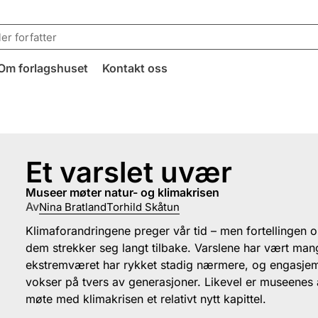
Om forlagshuset
Kontakt oss
Et varslet uvær
museer møter natur- og klimakrisen
Av
Nina Bratland
Torhild Skåtun
Klimaforandringene preger vår tid – men fortellingen 
dem strekker seg langt tilbake. Varslene har vært man
ekstremværet har rykket stadig nærmere, og engasje
vokser på tvers av generasjoner. Likevel er museenes 
møte med klimakrisen et relativt nytt kapittel.