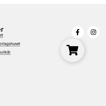
r
lt
orlagshuset
vilkår