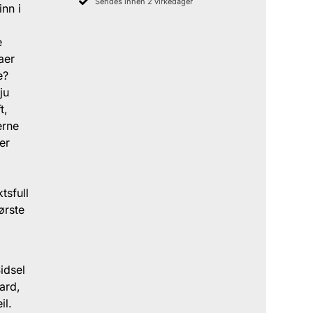
Sendes innen 2 virkedager
nn i
e
aer
e?
ju
t,
erne
er
tsfull
ørste
idsel
ard,
il.