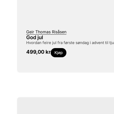
Geir Thomas Risåsen
God jul
hvordan feire jul fra første søndag i advent til t
499,00
kr
Kjøp