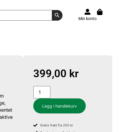
Search Button
Min konto
399,00
kr
om
ge,
Legg i handlekurv
mentet
aktive
Gratis frakt fra 250 kr