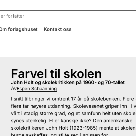
Om forlagshuset
Kontakt oss
Farvel til skolen
John Holt og skolekritikken på 1960- og 70-tallet
Av
Espen Schaanning
I snitt tilbringer vi omtrent 17 år på skolebenken. Flere
flere tar høyere utdanning. Skolevesenet griper inn i li
vårt i stadig større grad, og et samfunn helt uten skole
synes utenkelig. Eller kanskje ikke? Den amerikanske
skolekritikeren John Holt (1923-1985) mente at skolen
burde avskaffes, og stilte seg i spissen for