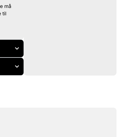
ne må
til