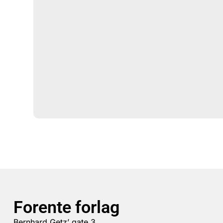
Forente forlag
Bernhard Getz’ gate 3