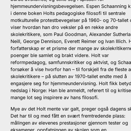
hjemmeundervisningsbevegelsen. Espen Schaanning k
i denne boken Holts pedagogiske filosofi til sentrale
motkulturelle protestbevegelser på 1960- og 70-tallet
viser hvordan han dro veksler på en rekke andre
skolekritikere, som Paul Goodman, Alexander Sutherl
Neill, George Dennison, Everett Reimer og Ivan Illich. 
forfatterskap er et prisme der mange av skolekritikern
poenger ble samlet og brakt videre. Holt var
reformpedagog, samfunnskritiker og aktvist, og Scha
forsøker å vise hvorfor han – til forskjell fra de fleste 
skolekritikere – på slutten av 1970-tallet endte med å
engasjere seg for hjemmeundervisning. Holt fikk betyd
nedslag i Norge: Han ble anmeldt, referert til og kritise
mange lot seg inspirere av hans filosofi.
Mye av det Holt mente var galt, preger også dagens s
Det har til og med fått en svært fremtredende plass:
målingen av elevenes prestasjoner gjennom tester og
eksamener, oppfatningen av skolen som en