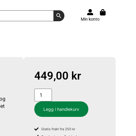
Search Button
Min konto
449,00
kr
 og
vet
Legg i handlekurv
Gratis frakt fra 250 kr