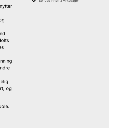
Sendes innen 2 virkedager
nytter
 og
and
Holts
es
anning
andre
elig
rt, og
kole.