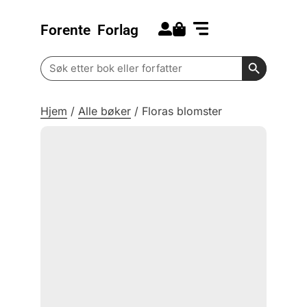
Forente
Forlag
Search for:
Kommende bøker
Barn og ungdom
Search Butt
Search
for:
Hjem
/
Alle bøker
/
Floras blomster