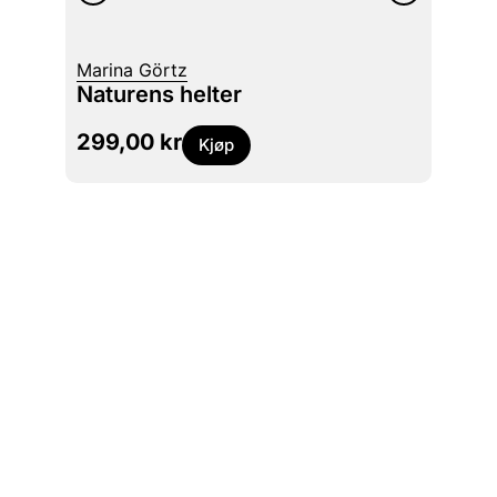
Margu
Marina Görtz
Aya 
Naturens helter
1
299,00
kr
269
Kjøp