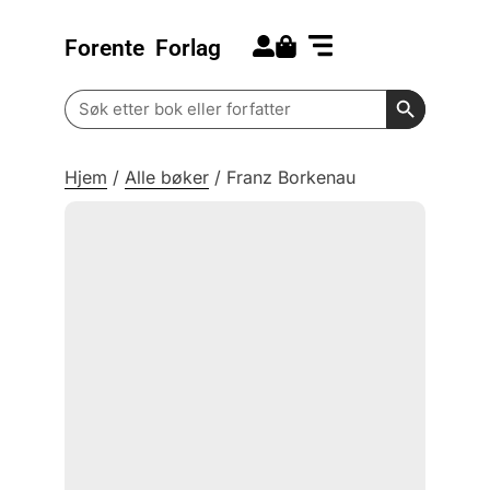
Forente
Forlag
Search for:
Kommende bøker
Barn og ungdom
Search Butt
Search
for:
Hjem
/
Alle bøker
/
Franz Borkenau