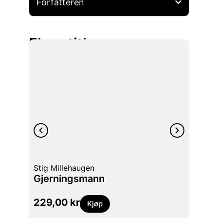
Forfatteren
Flere titler
Svein 
Stig Millehaugen
Reid
Gjerningsmann
kunstn
229,00
kr
449
Kjøp