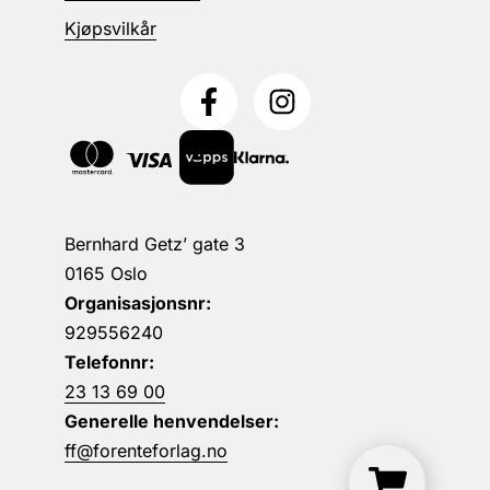
Kjøpsvilkår
Bernhard Getz’ gate 3
0165 Oslo
Organisasjonsnr:
929556240
Telefonnr:
23 13 69 00
Generelle henvendelser:
ff@forenteforlag.no