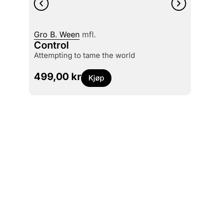
Gro B. Ween
mfl.
Amalie
Control
Phot
attempting to tame the world
499
499,00
kr
Kjøp