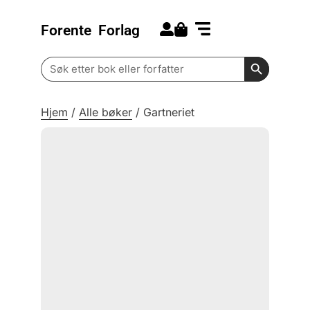
Forente
Forlag
Search for:
Kommende bøker
Barn og ungdom
Search Butt
Search
for:
Hjem
/
Alle bøker
/
Gartneriet