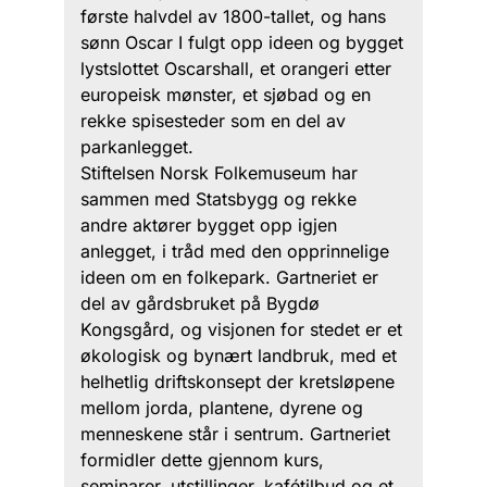
første halvdel av 1800-tallet, og hans
sønn Oscar I fulgt opp ideen og bygget
lystslottet Oscarshall, et orangeri etter
europeisk mønster, et sjøbad og en
rekke spisesteder som en del av
parkanlegget.
Stiftelsen Norsk Folkemuseum har
sammen med Statsbygg og rekke
andre aktører bygget opp igjen
anlegget, i tråd med den opprinnelige
ideen om en folkepark. Gartneriet er
del av gårdsbruket på Bygdø
Kongsgård, og visjonen for stedet er et
økologisk og bynært landbruk, med et
helhetlig driftskonsept der kretsløpene
mellom jorda, plantene, dyrene og
menneskene står i sentrum. Gartneriet
formidler dette gjennom kurs,
seminarer, utstillinger, kafétilbud og et