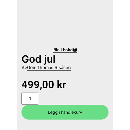
Bla i boka
God jul
Av
Geir Thomas Risåsen
499,00
kr
Legg i handlekurv