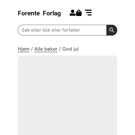
Forente
Forlag
Search for:
Kommende bøker
Barn og ungdom
Search Butt
Search
for:
Hjem
/
Alle bøker
/
God jul