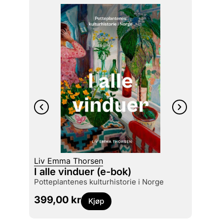
Christ
Husd
Liv Emma Thorsen
funda
I alle vinduer (e-bok)
potteplantenes kulturhistorie i Norge
449
399,00
kr
Kjøp