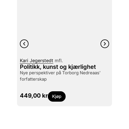
Kari Jegerstedt
mfl.
Gro B
Politikk, kunst og kjærlighet
Cont
nye perspektiver på Torborg Nedreaas’
attem
forfatterskap
449,00
kr
499
Kjøp