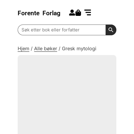
Forente
Forlag
Search for:
Kommende bøker
Barn og ungdom
Search Butt
Search
for:
Hjem
/
Alle bøker
/
Gresk mytologi