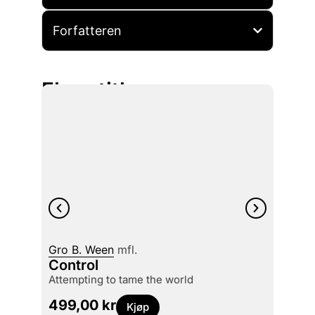
Forfatteren
Flere titler
Gro B. Ween
mfl.
Kaj S
Control
Baza
attempting to tame the world
169,
499,00
kr
Kjøp