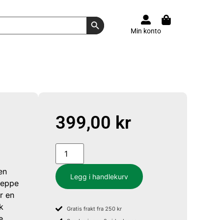
Search Button
Min konto
399,00
kr
en
Legg i handlekurv
Jeppe
r en
k
Gratis frakt fra 250 kr
e