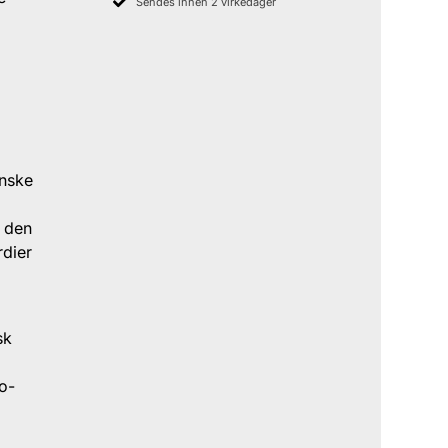
Sendes innen 2 virkedager
anske
, den
rdier
sk
o-