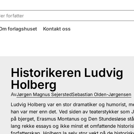
Om forlagshuset
Kontakt oss
Historikeren Ludvig
Holberg
Av
Jørgen Magnus Sejersted
Sebastian Olden-Jørgensen
Ludvig Holberg var en stor dramatiker og humorist, m
han var mer enn det. Ved siden av teaterstykker som 
på bjerget, Erasmus Montanus og Den Stundesløse stå
lang rekke essays og ikke minst et omfattende historis
forfatterskap. Holberg la selv stor vekt på de historisk