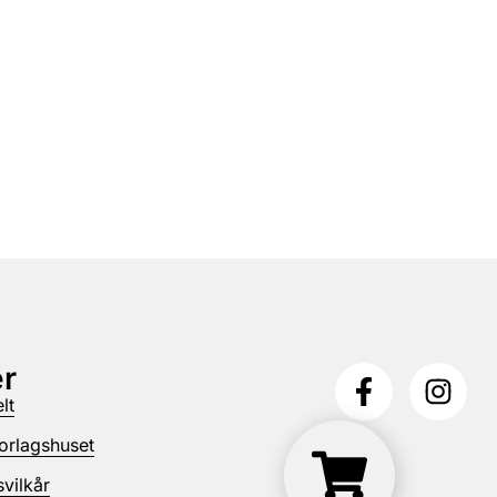
r
lt
orlagshuset
vilkår