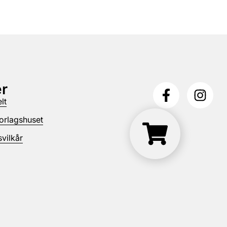
r
lt
orlagshuset
vilkår