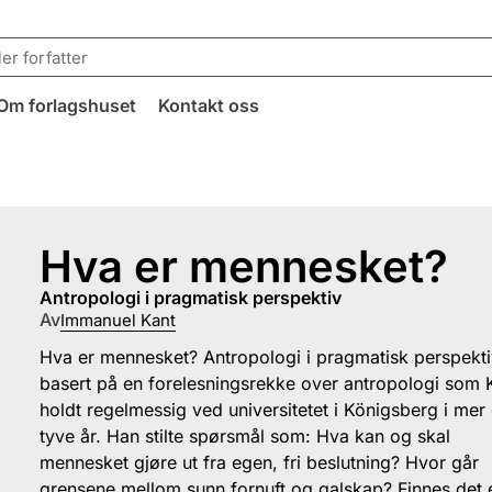
Om forlagshuset
Kontakt oss
Hva er mennesket?
antropologi i pragmatisk perspektiv
Av
Immanuel Kant
Hva er mennesket? Antropologi i pragmatisk perspekti
basert på en forelesningsrekke over antropologi som 
holdt regelmessig ved universitetet i Königsberg i mer
tyve år. Han stilte spørsmål som: Hva kan og skal
mennesket gjøre ut fra egen, fri beslutning? Hvor går
grensene mellom sunn fornuft og galskap? Finnes det 