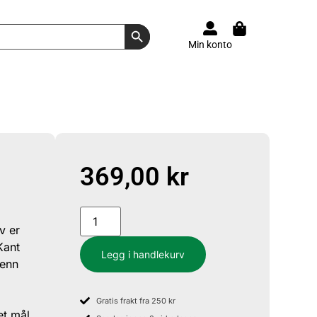
Search Button
Min konto
369,00
kr
v er
Kant
Legg i handlekurv
 enn
Gratis frakt fra 250 kr
et mål