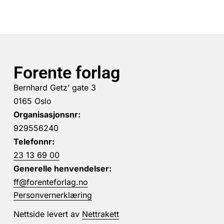
Forente forlag
Bernhard Getz’ gate 3
0165 Oslo
Organisasjonsnr:
929556240
Telefonnr:
23 13 69 00
Generelle henvendelser:
ff@forenteforlag.no
Personvernerklæring
Nettside levert av
Nettrakett