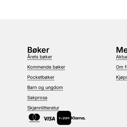
Bøker
Me
Årets bøker
Aktue
Kommende bøker
Om f
Pocketbøker
Kjøps
Barn og ungdom
Sakprosa
Skjønnlitteratur