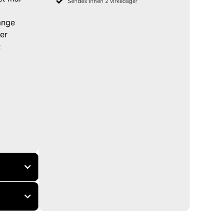
Sendes innen 2 virkedager
ange
ger
t