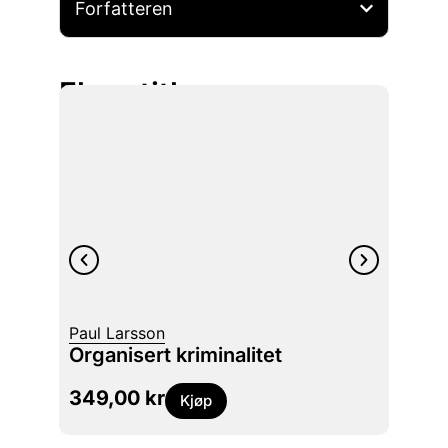
Forfatteren
Flere titler
Paul Larsson
Jørge
Organisert kriminalitet
Moder
349,00
kr
369
Kjøp