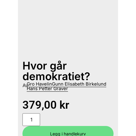
Hvor går
demokratiet?
Gro Havelin
Gunn Elisabeth Birkelund
Av
Hans Petter Graver
379,00
kr
Legg i handlekurv