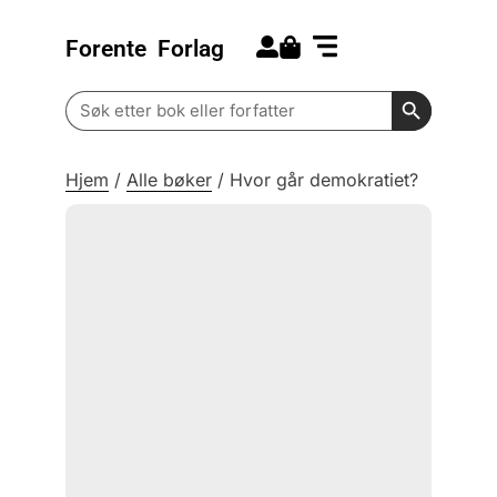
Forente
Forlag
Search for:
Kommende bøker
Barn og ungdom
Search Butt
Search
for:
Hjem
/
Alle bøker
/
Hvor går demokratiet?