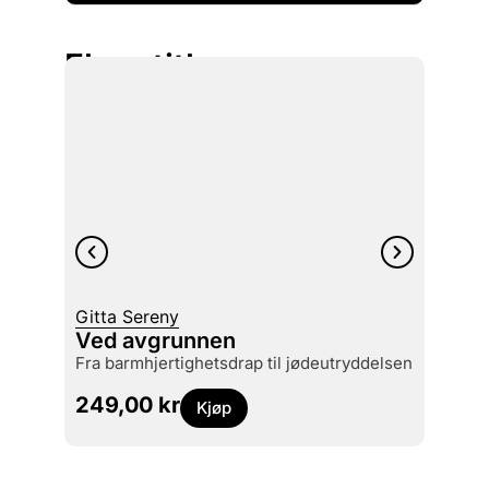
Flere titler
Gitta Sereny
Ved avgrunnen
Primo 
fra barmhjertighetsdrap til jødeutryddelsen
Det 
249,00
kr
199,
Kjøp