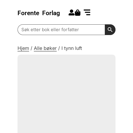
Forente
Forlag
Search for:
Kommende bøker
Barn og ungdom
Search Butt
Search
for:
Hjem
/
Alle bøker
/
I tynn luft