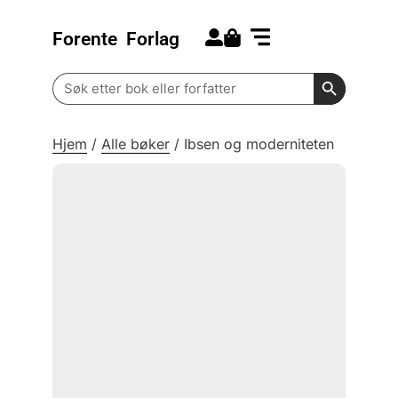
Forente
Forlag
Search for:
Kommende bøker
Barn og ungdom
Search Butt
Search
for:
Hjem
/
Alle bøker
/
Ibsen og moderniteten