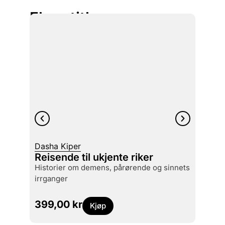
Flere titler
Dasha Kiper
Reisende til ukjente riker
Lars S
historier om demens, pårørende og sinnets
Wide
irrganger
399,00
kr
499
Kjøp