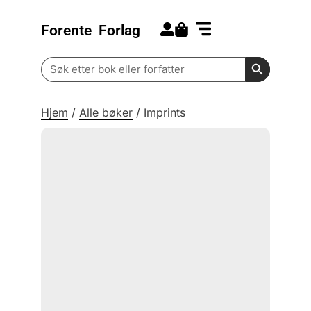
Forente
Forlag
Search for:
Kommende bøker
Barn og ungdom
Search Butt
Search
for:
Hjem
/
Alle bøker
/
Imprints