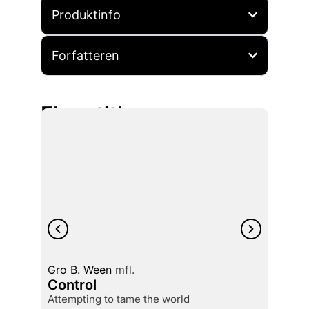
Produktinfo
Forfatteren
Flere titler
Gro B. Ween
mfl.
Lars E
Control
Tulla
attempting to tame the world
en ke