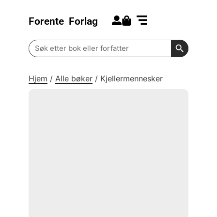
Forente
Forlag
Search for:
Kommende bøker
Barn og ungdom
Search Butt
Search
for:
Hjem
/
Alle bøker
/
Kjellermennesker