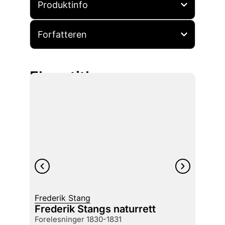
Produktinfo
Forfatteren
Flere titler
Morte
Frederik Stang
Our 
Frederik Stangs naturrett
torture survivors : we who would be
forelesninger 1830-1831
silenc