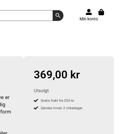
Search Button
Min konto
369,00
kr
Utsolgt
De er
Gratis frakt fra 250 kr
dig
Sendes innen 2 virkedager
g form
ller