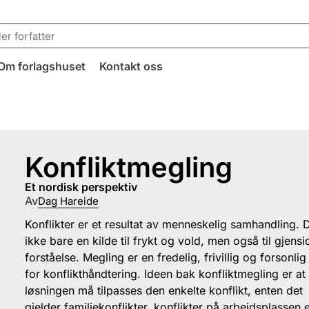
Om forlagshuset
Kontakt oss
Konfliktmegling
et nordisk perspektiv
Av
Dag Hareide
Konflikter er et resultat av menneskelig samhandling. 
ikke bare en kilde til frykt og vold, men også til gjensi
forståelse. Megling er en fredelig, frivillig og forsonli
for konflikthåndtering. Ideen bak konfliktmegling er at
løsningen må tilpasses den enkelte konflikt, enten det
gjelder familiekonflikter, konflikter på arbeidsplassen e