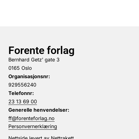
Forente forlag
Bernhard Getz’ gate 3
0165 Oslo
Organisasjonsnr:
929556240
Telefonnr:
23 13 69 00
Generelle henvendelser:
ff@forenteforlag.no
Personvernerklæring
Nettside levert av
Nettrakett