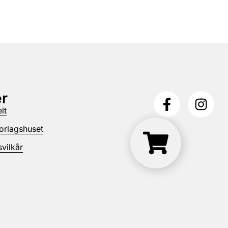
r
lt
orlagshuset
vilkår