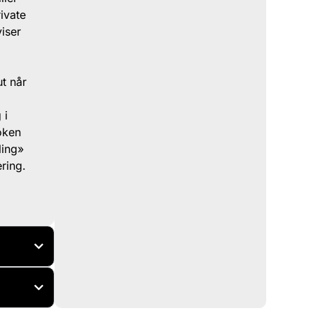
ivate
iser
ut når
 i
oken
ling»
ring.