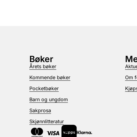
Bøker
Me
Årets bøker
Aktue
Kommende bøker
Om f
Pocketbøker
Kjøps
Barn og ungdom
Sakprosa
Skjønnlitteratur