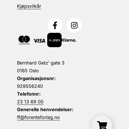
Kjøpsvilkår
Bernhard Getz’ gate 3
0165 Oslo
Organisasjonsnr:
929556240
Telefonnr:
23 13 69 00
Generelle henvendelser:
ff@forenteforlag.no