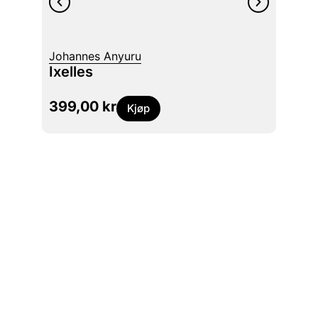
Johannes Anyuru
Maaza
Ixelles
Skyg
399,00
kr
449
Kjøp