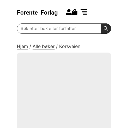
Forente
Forlag
Search for:
Kommende bøker
Barn og ungdom
Search Butt
Search
for:
Hjem
/
Alle bøker
/
Korsveien