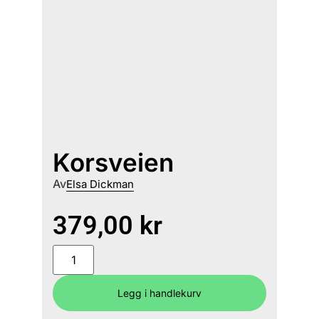
Korsveien
Av
Elsa Dickman
379,00
kr
Legg i handlekurv