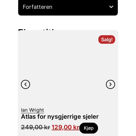
Forfatteren
Flere titler
Salg!
Kjell-
Ian Wright
Turgu
Atlas for nysgjerrige sjeler
369
249,00
kr
129,00
kr
Kjøp