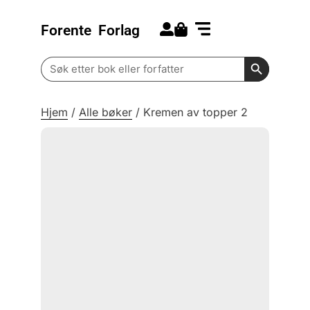
Forente
Forlag
Search for:
Kommende bøker
Barn og ungdom
Search Butt
Search
for:
Hjem
/
Alle bøker
/
Kremen av topper 2